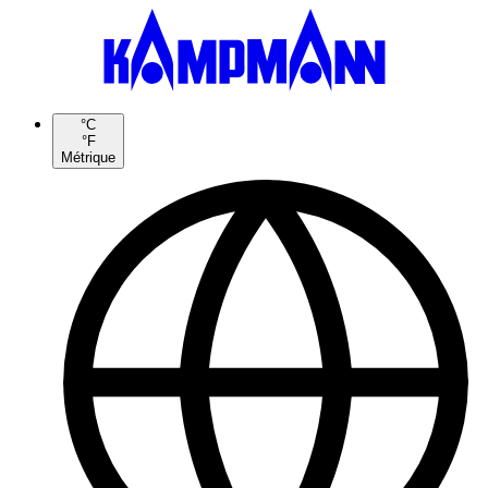
°C
°F
Métrique