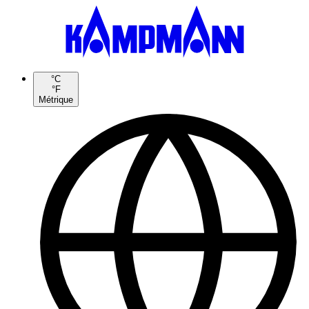
°C
°F
Métrique