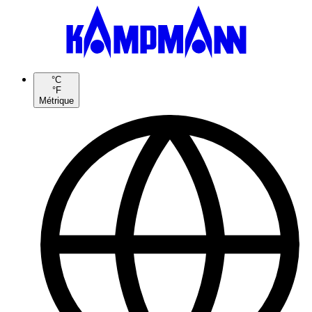
°C
°F
Métrique