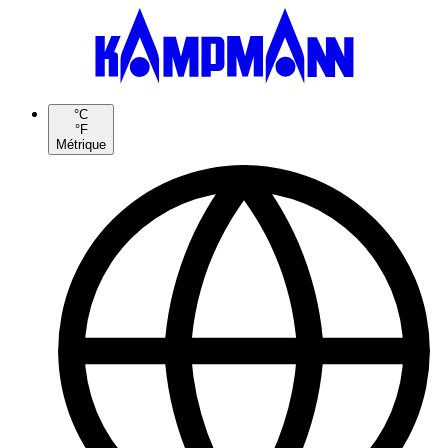
°C
°F
Métrique