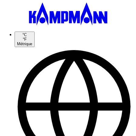
°C
°F
Métrique